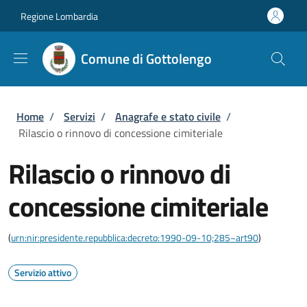
Salta al contenuto principale
Skip to footer content
Regione Lombardia
Comune di Gottolengo
Briciole di pane
Home
/
Servizi
/
Anagrafe e stato civile
/
Rilascio o rinnovo di concessione cimiteriale
Rilascio o rinnovo di
concessione cimiteriale
(
urn:nir:presidente.repubblica:decreto:1990-09-10;285~art90
)
Servizio attivo