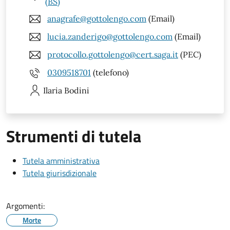
(BS)
anagrafe@gottolengo.com
(Email)
lucia.zanderigo@gottolengo.com
(Email)
protocollo.gottolengo@cert.saga.it
(PEC)
0309518701
(telefono)
Ilaria
Bodini
Strumenti di tutela
Tutela amministrativa
Tutela giurisdizionale
Argomenti:
Morte