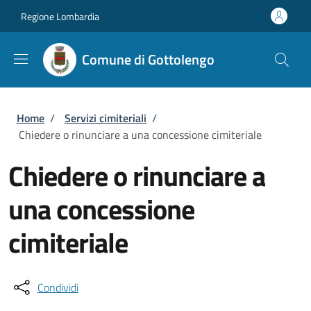
Salta al contenuto principale
Skip to footer content
Regione Lombardia
Comune di Gottolengo
Briciole di pane
Home
/
Servizi cimiteriali
/
Chiedere o rinunciare a una concessione cimiteriale
Chiedere o rinunciare a
una concessione
cimiteriale
Condividi