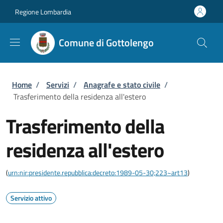
Salta al contenuto principale
Skip to footer content
Regione Lombardia
Comune di Gottolengo
Briciole di pane
Home
/
Servizi
/
Anagrafe e stato civile
/
Trasferimento della residenza all'estero
Trasferimento della
residenza all'estero
(
urn:nir:presidente.repubblica:decreto:1989-05-30;223~art13
)
Servizio attivo