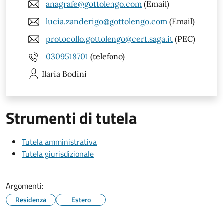
anagrafe@gottolengo.com
(Email)
lucia.zanderigo@gottolengo.com
(Email)
protocollo.gottolengo@cert.saga.it
(PEC)
0309518701
(telefono)
Ilaria
Bodini
Strumenti di tutela
Tutela amministrativa
Tutela giurisdizionale
Argomenti:
Residenza
Estero