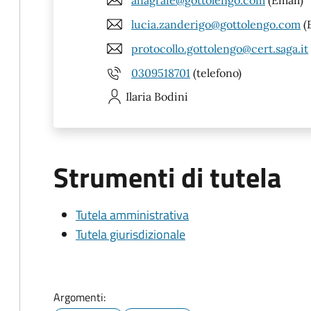
lucia.zanderigo@gottolengo.com
(
protocollo.gottolengo@cert.saga.it
0309518701
(telefono)
Ilaria
Bodini
Strumenti di tutela
Tutela amministrativa
Tutela giurisdizionale
Argomenti: