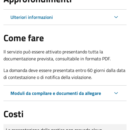
Ulteriori informazioni
Come fare
Il servizio può essere attivato presentando tutta la
documentazione prevista, consultabile in formato PDF.
La domanda deve essere presentata entro 60 giorni dalla data
di contestazione o di notifica della violazione.
Moduli da compilare e documenti da allegare
Costi
Tipo di pagamento
Importo
La presentazione della pratica non prevede alcun