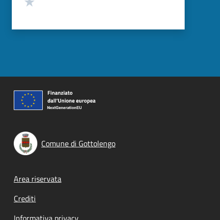
Valuta 1 stelle su 5
Comune di Gottolengo
Footer menu
Area riservata
Crediti
Informativa privacy