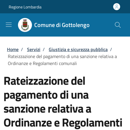
Salta al contenuto principale
Skip to footer content
Regione Lombardia
Comune di Gottolengo
Briciole di pane
Home
/
Servizi
/
Giustizia e sicurezza pubblica
/
Rateizzazione del pagamento di una sanzione relativa a
Ordinanze e Regolamenti comunali
Rateizzazione del
pagamento di una
sanzione relativa a
Ordinanze e Regolamenti