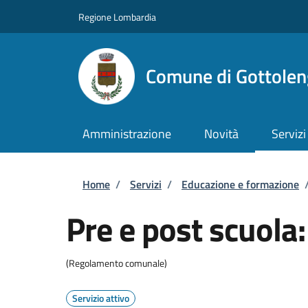
Salta al contenuto principale
Skip to footer content
Regione Lombardia
Comune di Gottole
Amministrazione
Novità
Servizi
Briciole di pane
Home
/
Servizi
/
Educazione e formazione
Pre e post scuola: 
(Regolamento comunale)
Servizio attivo