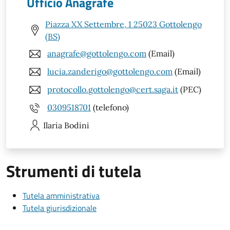
Ufficio Anagrafe
Piazza XX Settembre, 1 25023 Gottolengo
(BS)
anagrafe@gottolengo.com
(Email)
lucia.zanderigo@gottolengo.com
(Email)
protocollo.gottolengo@cert.saga.it
(PEC)
0309518701
(telefono)
Ilaria
Bodini
Strumenti di tutela
Tutela amministrativa
Tutela giurisdizionale