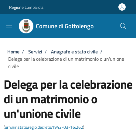
Salta al contenuto principale
Skip to footer content
Regione Lombardia
Comune di Gottolengo
Briciole di pane
Home
/
Servizi
/
Anagrafe e stato civile
/
Delega per la celebrazione di un matrimonio o un'unione
civile
Delega per la celebrazione
di un matrimonio o
un'unione civile
(
urn:nir:stato:regio.decreto:1942-03-16;262
)