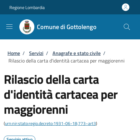
Salta al contenuto principale
Skip to footer content
Regione Lombardia
Comune di Gottolengo
Briciole di pane
Home
/
Servizi
/
Anagrafe e stato civile
/
Rilascio della carta d'identità cartacea per maggiorenni
Rilascio della carta
d'identità cartacea per
maggiorenni
(
urn:nir:stato:regio.decreto:1931-06-18;773~art3
)
Servizio attivo