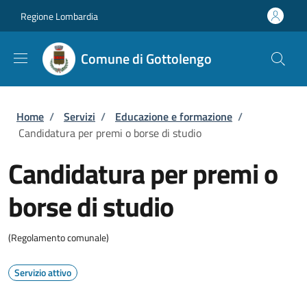
Salta al contenuto principale
Skip to footer content
Regione Lombardia
Comune di Gottolengo
Briciole di pane
Home
/
Servizi
/
Educazione e formazione
/
Candidatura per premi o borse di studio
Candidatura per premi o
borse di studio
(Regolamento comunale)
Servizio attivo