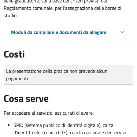
delle graduatorie, sulla base dei criteri previsti dal
Regolamento comunale, per l'assegnazione delle borse di
studio.
Moduli da compilare e documenti da allegare
Costi
Tipo di pagamento
Importo
La presentazione della pratica non prevede alcun
pagamento
Cosa serve
Per accedere al servizio, assicurati di avere:
SPID (sistema pubblico di identità digitale), carta
d’identità elettronica (CIE) o carta nazionale dei servizi