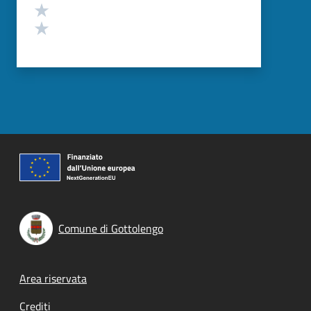
Valuta 2 stelle su 5
Valuta 1 stelle su 5
Comune di Gottolengo
Footer menu
Area riservata
Crediti