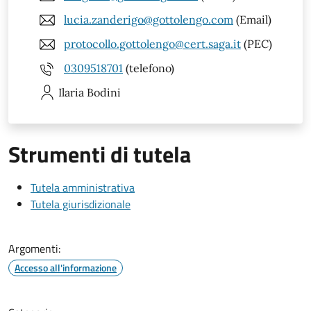
lucia.zanderigo@gottolengo.com
(Email)
protocollo.gottolengo@cert.saga.it
(PEC)
0309518701
(telefono)
Ilaria
Bodini
Strumenti di tutela
Tutela amministrativa
Tutela giurisdizionale
Argomenti:
Accesso all'informazione