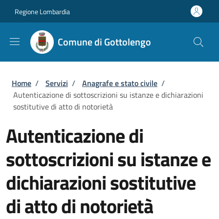
Salta al contenuto principale
Skip to footer content
Regione Lombardia
Comune di Gottolengo
Briciole di pane
Home
/
Servizi
/
Anagrafe e stato civile
/
Autenticazione di sottoscrizioni su istanze e dichiarazioni
sostitutive di atto di notorietà
Autenticazione di
sottoscrizioni su istanze e
dichiarazioni sostitutive
di atto di notorietà