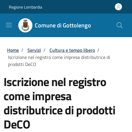
Salta al contenuto principale
Skip to footer content
Regione Lombardia
Comune di Gottolengo
Briciole di pane
Home
/
Servizi
/
Cultura e tempo libero
/
Iscrizione nel registro come impresa distributrice di
prodotti DeCO
Iscrizione nel registro
come impresa
distributrice di prodotti
DeCO