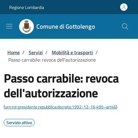
Salta al contenuto principale
Skip to footer content
Regione Lombardia
Comune di Gottolengo
Briciole di pane
Home
/
Servizi
/
Mobilità e trasporti
/
Passo carrabile: revoca dell'autorizzazione
Passo carrabile: revoca
dell'autorizzazione
(
urn:nir:presidente.repubblica:decreto:1992-12-16;495~art46
)
Servizio attivo