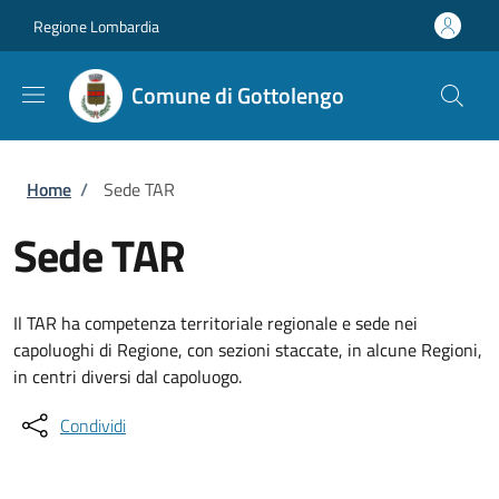
Salta al contenuto principale
Skip to footer content
Regione Lombardia
Comune di Gottolengo
Briciole di pane
Home
/
Sede TAR
Sede TAR
Il TAR ha competenza territoriale regionale e sede nei
capoluoghi di Regione, con sezioni staccate, in alcune Regioni,
in centri diversi dal capoluogo.
Condividi